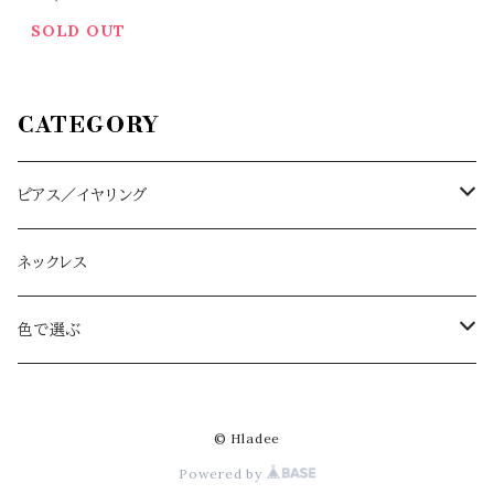
SOLD OUT
CATEGORY
ピアス／イヤリング
ハーフムーン L/M
ネックレス
アイボリー
ドロップ大
色で選ぶ
ベージュ
アイボリー
ドロップ小
アイボリー
© Hladee
ネイビー
ベージュ
アイボリー
スクエア
ベージュ
Powered by