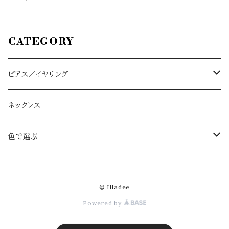
CATEGORY
ピアス／イヤリング
ハーフムーン L/M
ネックレス
アイボリー
ドロップ大
色で選ぶ
ベージュ
アイボリー
ドロップ小
アイボリー
© Hladee
ネイビー
ベージュ
アイボリー
スクエア
ベージュ
Powered by
グレー
ネイビー
ベージュ beige
アイボリー ivory