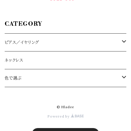
CATEGORY
ピアス／イヤリング
ハーフムーン L/M
ネックレス
アイボリー
ドロップ大
色で選ぶ
ベージュ
アイボリー
ドロップ小
アイボリー
© Hladee
ネイビー
ベージュ
アイボリー
スクエア
ベージュ
Powered by
グレー
ネイビー
ベージュ beige
アイボリー ivory