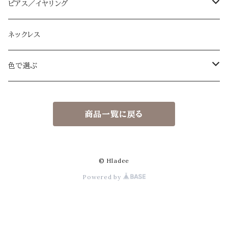
ピアス／イヤリング
ハーフムーン L/M
ネックレス
アイボリー
ドロップ大
色で選ぶ
ベージュ
アイボリー
ドロップ小
アイボリー
商品一覧に戻る
ネイビー
ベージュ
アイボリー
スクエア
ベージュ
グレー
ネイビー
ベージュ beige
アイボリー ivory
ブーケ
ネイビー
© Hladee
Powered by
ゴールド gold
グレー
ネイビー navy
ベージュ beige
ローズ
グレー
シルバー silver
ブラウン
グレー gray
ネイビー navy
フラワーリング
ブラウン