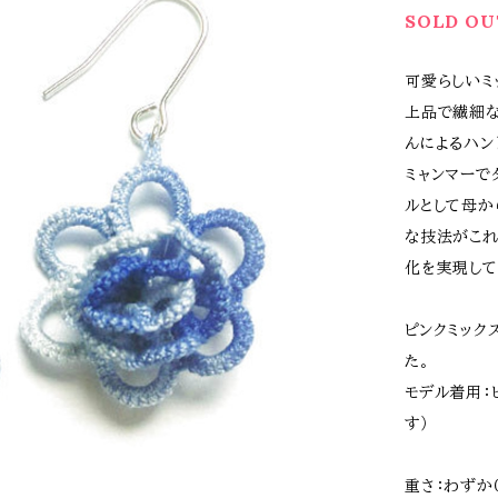
SOLD OU
可愛らしいミ
上品で繊細な
んによるハン
ミャンマーで
ルとして母か
な技法がこれ
化を実現して
ピンクミック
た。
モデル着用：
す）
重さ：わずか０