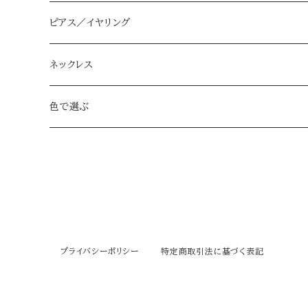
ピアス／イヤリング
ハーフムーン L/M
ネックレス
アイボリー
ドロップ大
色で選ぶ
ベージュ
アイボリー
ドロップ小
アイボリー
ネイビー
ベージュ
アイボリー
スクエア
ベージュ
グレー
ネイビー
ベージュ beige
アイボリー ivory
ブーケ
ネイビー
プライバシーポリシー
特定商取引法に基づく表記
ゴールド gold
グレー
ネイビー navy
ベージュ beige
ローズ
グレー
シルバー silver
ブラウン
グレー gray
ネイビー navy