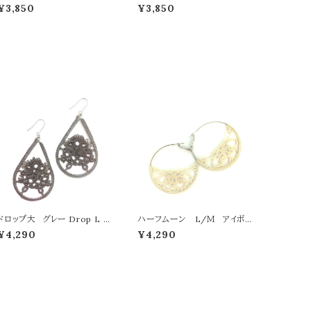
ス
¥3,850
¥3,850
ドロップ大 グレー Drop L g
ハーフムーン L/Ｍ アイボリ
ray
ー
¥4,290
¥4,290