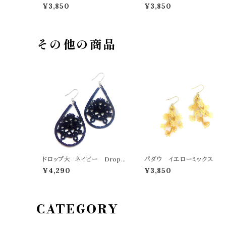
¥3,850
¥3,850
その他の商品
ドロップ大 ネイビー Drop
パダウ イエローミックス
L navy
¥4,290
¥3,850
CATEGORY