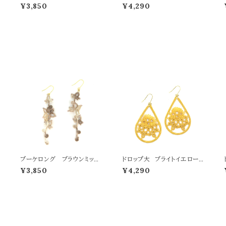
クス
¥3,850
¥4,290
ブーケロング ブラウンミック
ドロップ大 ブライトイエロー
ス
Drop L yellow
¥3,850
¥4,290