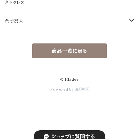
ハーフムーン L/M
ネックレス
アイボリー
ドロップ大
色で選ぶ
ベージュ
アイボリー
ドロップ小
アイボリー
商品一覧に戻る
ネイビー
ベージュ
アイボリー
スクエア
ベージュ
グレー
ネイビー
ベージュ beige
アイボリー ivory
ブーケ
ネイビー
© Hladee
Powered by
ゴールド gold
グレー
ネイビー navy
ベージュ beige
ローズ
グレー
シルバー silver
ブラウン
グレー gray
ネイビー navy
フラワーリング
ブラウン
シャンパンピンク Champagne pink
ゴールド
ゴールド gold
グレー gray
ダブルリング
ポップカラー
ショップに質問する