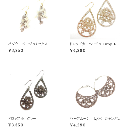
パダウ ベージュミックス
ドロップ大 ベージュ Drop L b
eige
¥3,850
¥4,290
ドロップ小 グレー
ハーフムーン L/Ｍ シャンパ
ンピンク
¥3,850
¥4,290