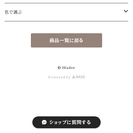
アイボリー
ドロップ大
色で選ぶ
ベージュ
アイボリー
ドロップ小
アイボリー
商品一覧に戻る
ネイビー
ベージュ
アイボリー
スクエア
ベージュ
グレー
ネイビー
ベージュ beige
アイボリー ivory
ブーケ
ネイビー
© Hladee
Powered by
ゴールド gold
グレー
ネイビー navy
ベージュ beige
ローズ
グレー
シルバー silver
ブラウン
グレー gray
ネイビー navy
フラワーリング
ブラウン
シャンパンピンク Champagne pink
ゴールド
ゴールド gold
グレー gray
ダブルリング
ポップカラー
ショップに質問する
ブラックラメ black lame
シルバー
シルバー silver
ゴールド gold