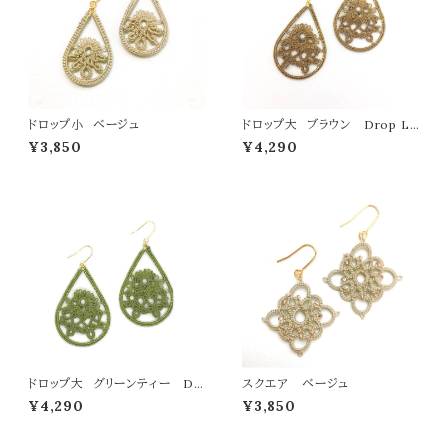
ドロップ小 ベージュ
ドロップ大 ブラウン Drop L
brown
¥3,850
¥4,290
ドロップ大 グリーンティー Dr
スクエア ベージュ
op L green
¥4,290
¥3,850